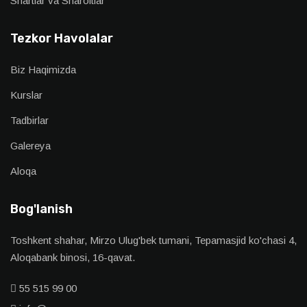
Shartlar va Sharoitlar
Tezkor Havolalar
Biz Haqimizda
Kurslar
Tadbirlar
Galereya
Aloqa
Bog'lanish
Toshkent shahar, Mirzo Ulug'bek tumani, Tepamasjid ko'chasi 4,
Aloqabank binosi, 16-qavat.
55 515 99 00