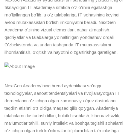
fikrlaydigan IT akademiya sifatida o’z o’rnini egallashga
mo'ljallangan bo'lib, u o’z talabalariga IT sohasining keyingi
avlod mutaxassislari bo’lish imkoniyatini beradi. NextGen
Academy o’zining vizual elementlari, xabar almashish,
qadriyatlar va talabalarga yo’naltirilgan yondashuv orqali
O’zbekistonda va undan tashqarida IT mutaxassislarni
ilhomlantirish, o’qitish va hayotini o’zgartirishga qaratilgan.
NextGen Aсademy’ning brend aydentikasi so’nggi
texnologiyalar, sanoat tendentsiyalari va rivojlanayotgan IT
domenlarini o'z ichiga olgan zamonaviy o'quv dasturlarini
taqdim etishni o’z oldiga maqsad qilib qo’ygan. Akademiya
talabalarni dasturlash tillari, bulutli hisoblash, kiberxavfsizlik,
ma'lumotlar tahlili, sun’iy intellekt va boshqa tegishli sohalarni
o’z ichiga olgan turli ko’nikmalar to’plami bilan ta’minlashga