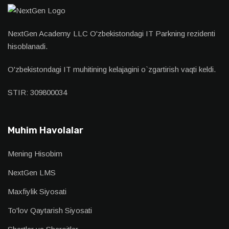
NextGen Academy LLC O'zbekistondagi IT Parkning rezidenti
hisoblanadi.
O'zbekistondagi IT muhitining kelajagini o`zgartirish vaqti keldi.
STIR: 309800034
Muhim Havolalar
Mening Hisobim
NextGen LMS
Maxfiylik Siyosati
To'lov Qaytarish Siyosati