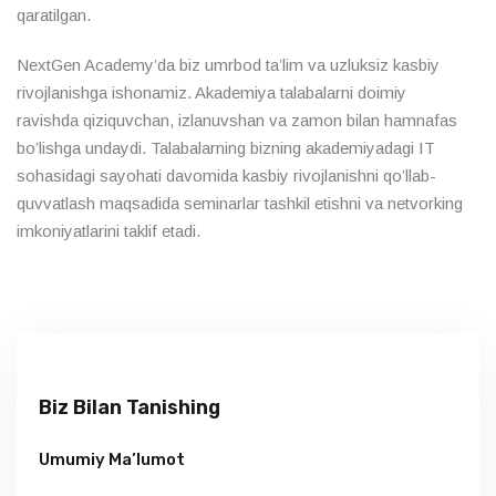
qaratilgan.
NextGen Academy’da biz umrbod ta’lim va uzluksiz kasbiy
rivojlanishga ishonamiz. Akademiya talabalarni doimiy
ravishda qiziquvchan, izlanuvshan va zamon bilan hamnafas
bo’lishga undaydi. Talabalarning bizning akademiyadagi IT
sohasidagi sayohati davomida kasbiy rivojlanishni qo’llab-
quvvatlash maqsadida seminarlar tashkil etishni va netvorking
imkoniyatlarini taklif etadi.
Biz Bilan Tanishing
Umumiy Ma’lumot